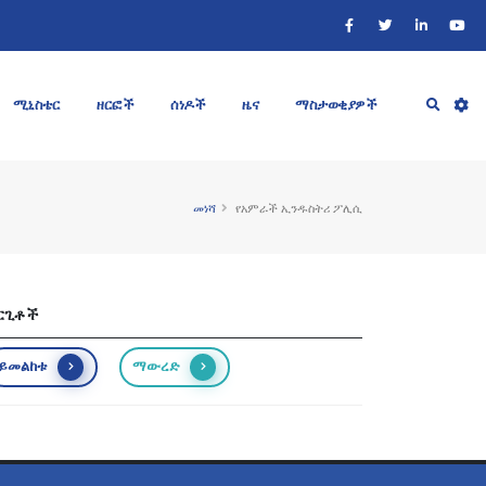
ሚኒስቴር
ዘርፎች
ሰነዶች
ዜና
ማስታወቂያዎች
መነሻ
የአምራች ኢንዱስትሪ ፖሊሲ
ርጊቶች
ይመልከቱ
ማውረድ