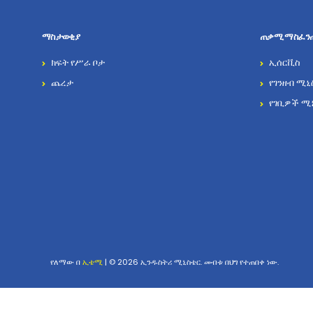
ማስታወቂያ
ጠቃሚ ማስፈን
ክፍት የሥራ ቦታ
ኢሰርቪስ
ጨረታ
የገንዘብ ሚኒ
የገቢዎች ሚ
የለማው በ
ኢቴሚ
| © 2026 ኢንዱስትሪ ሚኒስቴር. መብቱ በህግ የተጠበቀ ነው.