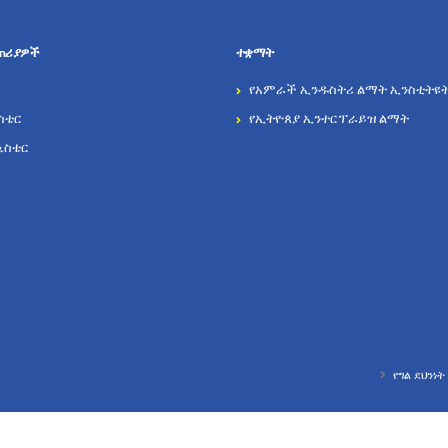
ጠሪያዎች
ተቋማት
የአምራች ኢንዱስትሪ ልማት ኢንስቲትዩ
ስቴር
የኢትዮጰያ ኢንተርፕራይዝ ልማት
ኒስቴር
የግል ደህንነ