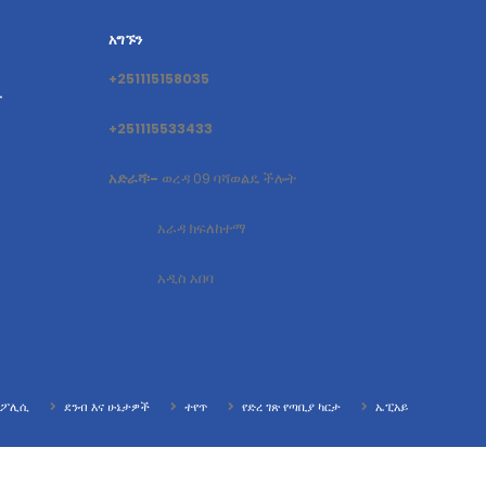
አግኙን
+251115158035
ት
+251115533433
አድራሻ፡-
ወረዳ 09 ባሻወልዴ ችሎት
አራዳ ክፍለከተማ
አዲስ አበባ
ት ፖሊሲ
ደንብ እና ሁኔታዎች
ተየጥ
የድረ ገጽ የጣቢያ ካርታ
ኤፒአይ