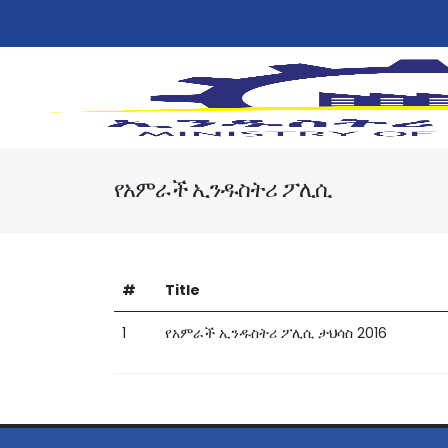
የአምራች ኢንዱስትሪ ፖሊሲ
#
Title
1
የአምራች ኢንዱስትሪ ፖሊሲ ታህሳስ 2016